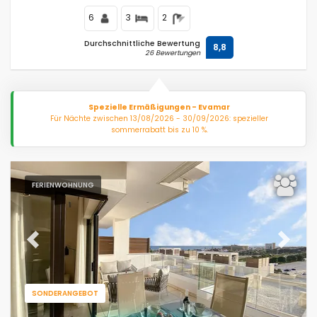
6
3
2
Durchschnittliche Bewertung
8,8
26 Bewertungen
Spezielle Ermäßigungen - Evamar
Für Nächte zwischen 13/08/2026 - 30/09/2026: spezieller
sommerrabatt bis zu 10 %.
FERIENWOHNUNG
Previous
Next
SONDERANGEBOT