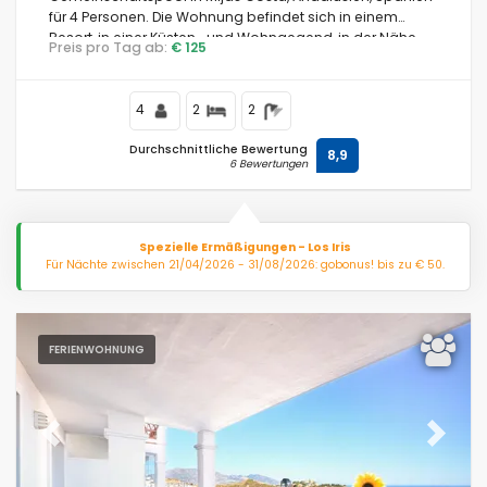
für 4 Personen. Die Wohnung befindet sich in einem
Resort, in einer Küsten- und Wohngegend, in der Nähe
Preis pro Tag ab:
€ 125
eines Golfplatzes, von Restaurants und Bars sowie eines
Tennisplatzes, 3 km vom Strand von Fuengirola und 4 km
von Fuengirola entfernt.
4
2
2
Durchschnittliche Bewertung
8,9
6 Bewertungen
Spezielle Ermäßigungen - Los Iris
Für Nächte zwischen 21/04/2026 - 31/08/2026: gobonus! bis zu € 50.
FERIENWOHNUNG
Previous
Next