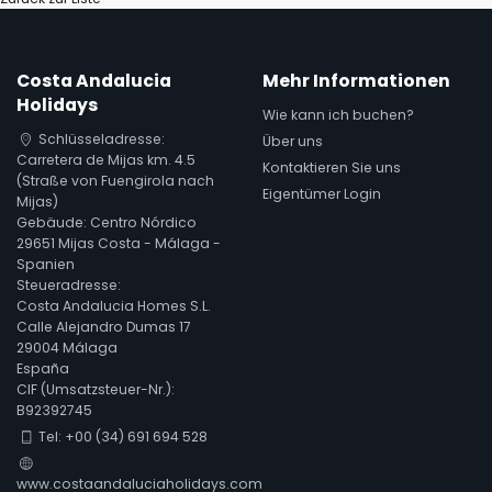
Costa Andalucia
Mehr Informationen
Holidays
Wie kann ich buchen?
Schlüsseladresse:
Über uns
Carretera de Mijas km. 4.5
Kontaktieren Sie uns
(Straße von Fuengirola nach
Eigentümer Login
Mijas)
Gebäude: Centro Nórdico
29651 Mijas Costa - Málaga -
Spanien
Steueradresse:
Costa Andalucia Homes S.L.
Calle Alejandro Dumas 17
29004 Málaga
España
CIF (Umsatzsteuer-Nr.):
B92392745
Tel: +00 (34) 691 694 528
www.costaandaluciaholidays.com