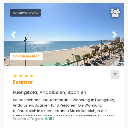
FERIENWOHNUNG
Previous
Next
SONDERANGEBOT
Evamar
Fuengirola, Andalusien, Spanien
Wunderschöne und komfortable Wohnung in Fuengirola,
Andalusien, Spanien, für 6 Personen. Die Wohnung
befindet sich in einem urbanen Strandbereich, in der
Nähe von Restaurants, Bars und Supermärkten, 50 Meter
Preis pro Tag ab:
€ 159
vom Strand Playa de los Boliches und 50 Meter vom
Mittelmeer entfernt.