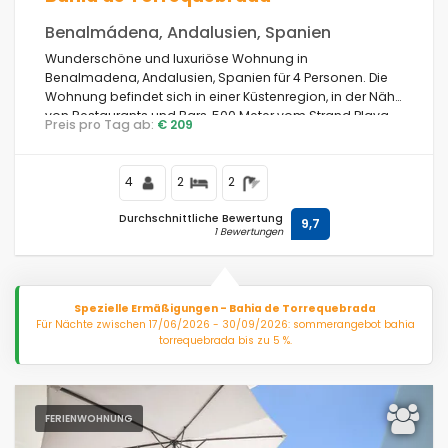
Benalmádena, Andalusien, Spanien
Wunderschöne und luxuriöse Wohnung in
Benalmadena, Andalusien, Spanien für 4 Personen. Die
Wohnung befindet sich in einer Küstenregion, in der Nähe
von Restaurants und Bars, 500 Meter vom Strand Playa
Preis pro Tag ab:
€ 209
de la Yuca und 4 Kilometer von Benalmadena entfernt.
4
2
2
Durchschnittliche Bewertung
9,7
1 Bewertungen
Spezielle Ermäßigungen - Bahia de Torrequebrada
Für Nächte zwischen 17/06/2026 - 30/09/2026: sommerangebot bahia
torrequebrada bis zu 5 %.
FERIENWOHNUNG