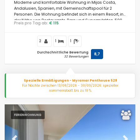
Moderne und komfortable Wohnung in Mijas Costa,
Andalusien, Spanien, mit Gemeinschaftspool für 2
Personen. Die Wohnung befindet sich in einem Resort, in
der Nähe von Restaurants, Bars und Supermärkten, 500
Preis pro Tag ab:
€ 115
m vom Strand El Faro, 5 km von Fuengirola und 0,5 km
vom Mittelmeer entfernt.
2
1
1
Durchschnittliche Bewertung
8,7
32 Bewertungen
Spezielle Ermäßigungen - Myramar Penthouse 528
Für Nächte zwischen 13/08/2026 - 30/09/2026: spezieller
sommerrabatt bis zu 10 %.
FERIENWOHNUNG