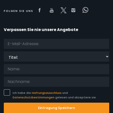
Visit our Facebook page
Visit our youtube page
Visit our x page
Visit our isnta
Visit our 
FOLGEN SIE UNS
Verpassen Sie nie unsere Angebote
Titel:
Ich habe die
Haftungsausschluss
und
Datenschutzbestimmungen
gelesen und akzeptiere sie.
Eintragung Speichern