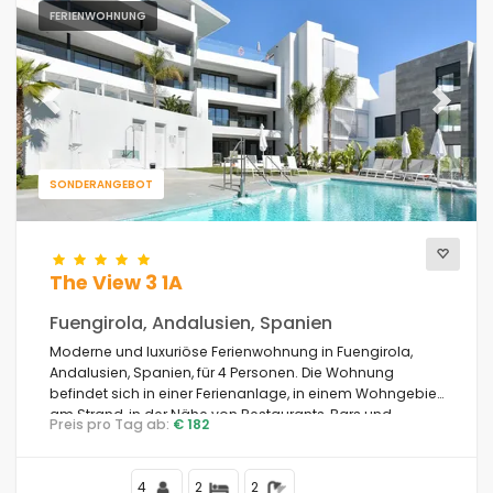
FERIENWOHNUNG
Previous
Next
SONDERANGEBOT
The View 3 1A
Fuengirola, Andalusien, Spanien
Moderne und luxuriöse Ferienwohnung in Fuengirola,
Andalusien, Spanien, für 4 Personen. Die Wohnung
befindet sich in einer Ferienanlage, in einem Wohngebiet
am Strand, in der Nähe von Restaurants, Bars und
Preis pro Tag ab:
€ 182
Supermärkten, und ist 500 Meter vom Bikini Beach
entfernt.
4
2
2