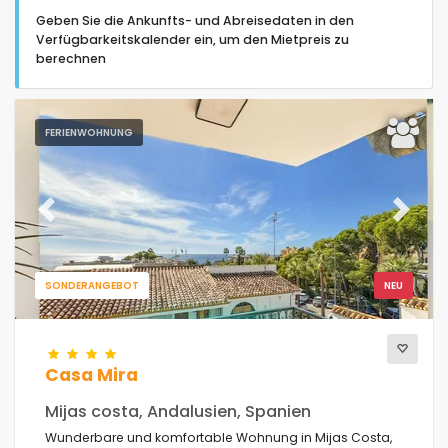
Geben Sie die Ankunfts- und Abreisedaten in den
Verfügbarkeitskalender ein, um den Mietpreis zu
berechnen
Art der Unterkunft
FERIENWOHNUNG
Personen
Previous
Next
Schlafzimmer
SONDERANGEBOT
NEU
Badezimmer
Casa Mira
Mijas costa, Andalusien, Spanien
Wunderbare und komfortable Wohnung in Mijas Costa,
Ihre Auswahl
(16)