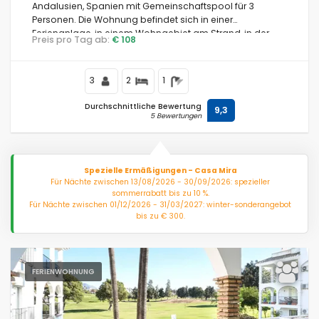
Andalusien, Spanien mit Gemeinschaftspool für 3
Personen. Die Wohnung befindet sich in einer
Ferienanlage, in einem Wohngebiet am Strand, in der
Spezielle Ermäßigungen
Preis pro Tag ab:
€ 108
Nähe von Restaurants und Bars, Geschäften und
Supermärkten, 500 m vom Strand Riviera del Sol und 0,5
Filter löschen
km vom Mittelmeer entfernt.
3
2
1
Durchschnittliche Bewertung
9,3
5 Bewertungen
Beliebte Dienste
Spezielle Ermäßigungen - Casa Mira
Für Nächte zwischen 13/08/2026 - 30/09/2026: spezieller
Bedingungen
sommerrabatt bis zu 10 %.
Für Nächte zwischen 01/12/2026 - 31/03/2027: winter-sonderangebot
bis zu € 300.
Einrichtungen
FERIENWOHNUNG
Entfernungen