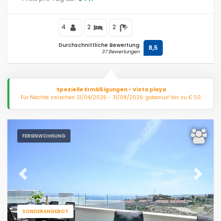
Supermärkten, 200 m vom Strand Carihuela und 0,2 km
vom Mittelmeer entfernt.
4
2
2
Durchschnittliche Bewertung
8,5
37 Bewertungen
Spezielle Ermäßigungen - Vista playa
Für Nächte zwischen 21/04/2026 - 31/08/2026: gobonus! bis zu € 50.
FERIENWOHNUNG
Previous
Next
SONDERANGEBOT