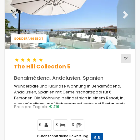
Previous
Next
SONDERANGEBOT
The Hill Collection 5
Benalmádena, Andalusien, Spanien
Wunderbare und luxuriöse Wohnung in Benalmádena,
Andalusien, Spanien mit Gemeinschaftspool für 6
Personen. Die Wohnung befindet sich in einem Resort, in
einer hügeligen und Wohngegend, nahe bei Restaurants
Preis pro Tag ab:
€ 219
und Bars und 2 km vom Carvajal-Strand entfernt.
6
3
3
Durchschnittliche Bewertung
9,5