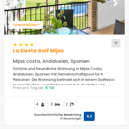
Previous
Next
Anzahl der Sterne
SONDERANGEBOT
Zusätzliche Dienstleistungen
La Siesta Golf Mijas
Mijas costa, Andalusien, Spanien
Blicke
Schöne und freundliche Wohnung in Mijas Costa,
Andalusien, Spanien mit Gemeinschaftspool für 4
Personen. Die Wohnung befindet sich in einem Golfresort,
in einer Küsten- und Wohngegend, in der Nähe von
Preis pro Tag ab:
€ 110
Supermärkten und 5 km von Fuengirola entfernt.
Weitere Kategorien
4
2
2
Zuletzt aufgerufen
(0)
Durchschnittliche Bewertung
Ihre Favoriten
9,2
(0)
10 Bewertungen
Neuheiten
(3)