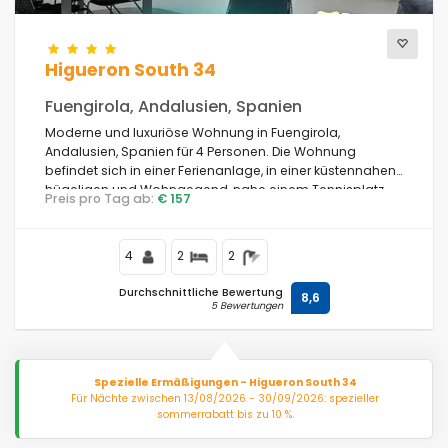
Higueron South 34
Fuengirola, Andalusien, Spanien
Moderne und luxuriöse Wohnung in Fuengirola,
Andalusien, Spanien für 4 Personen. Die Wohnung
befindet sich in einer Ferienanlage, in einer küstennahen,
hügeligen und Wohngegend, nahe einem Tennisplatz
Preis pro Tag ab:
€ 157
und 2 km vom Carvajal Strand entfernt.
4
2
2
Durchschnittliche Bewertung
8,6
5 Bewertungen
Spezielle Ermäßigungen - Higueron South 34
Für Nächte zwischen 13/08/2026 - 30/09/2026: spezieller
sommerrabatt bis zu 10 %.