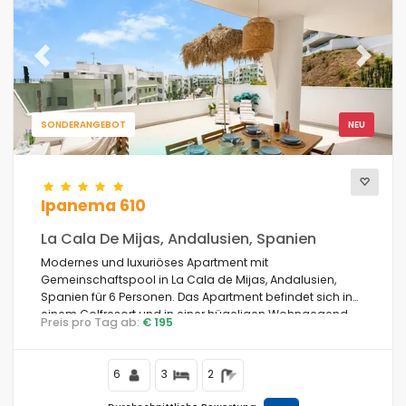
Previous
Next
SONDERANGEBOT
NEU
Ipanema 610
La Cala De Mijas, Andalusien, Spanien
Modernes und luxuriöses Apartment mit
Gemeinschaftspool in La Cala de Mijas, Andalusien,
Spanien für 6 Personen. Das Apartment befindet sich in
einem Golfresort und in einer hügeligen Wohngegend.
Preis pro Tag ab:
€ 195
6
3
2