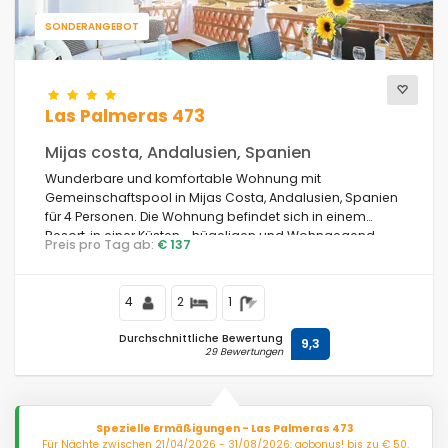
SONDERANGEBOT
Las Palmeras 473
Mijas costa, Andalusien, Spanien
Wunderbare und komfortable Wohnung mit
Gemeinschaftspool in Mijas Costa, Andalusien, Spanien
für 4 Personen. Die Wohnung befindet sich in einem
Resort, in einer Küsten-, hügeligen und Wohngegend,
Preis pro Tag ab:
€ 137
nahe einem Golfplatz, 3 km vom Strand Playa de
Calahonda und 3 km von La Cala de Mijas entfernt.
4
2
1
Durchschnittliche Bewertung
9,3
29 Bewertungen
Spezielle Ermäßigungen - Las Palmeras 473
Für Nächte zwischen 21/04/2026 - 31/08/2026: gobonus! bis zu € 50.