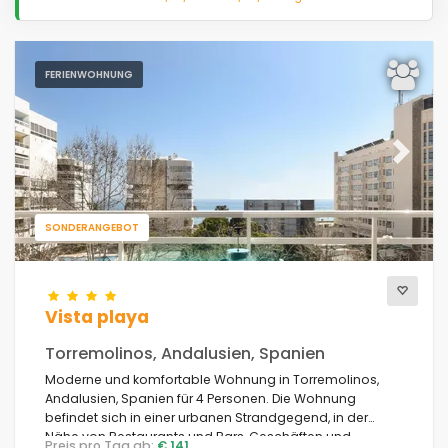
FERIENWOHNUNG
Previous
Next
SONDERANGEBOT
Vista playa
Torremolinos, Andalusien, Spanien
Moderne und komfortable Wohnung in Torremolinos,
Andalusien, Spanien für 4 Personen. Die Wohnung
befindet sich in einer urbanen Strandgegend, in der
Nähe von Restaurants und Bars, Geschäften und
Preis pro Tag ab:
€ 141