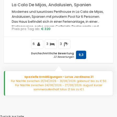
La Cala De Mijas, Andalusien, Spanien
Modernes und luxuriöses Penthouse in La Cala de Mijas,
Andalusien, Spanien mit privatem Pool für 6 Personen.
Das Haus befindet sich in einer Ferienanlage, in einer
Küstenregion, nahe einem Golfplatz, Restaurants und
Preis pro Tag ab:
€ 320
Bars, Geschäften und Supermärkten und 1 km vom
Strand La Cala de Mijas entfernt.
6
3
3
Durchschnittliche Bewertung
9,3
22 Bewertungen
Spezielle Ermäßigungen - Lotus Jardinana 21
Für Nächte zwischen 21/04/2026 - 31/08/2026: gobonus! bis zu € 50.
Für Nächte zwischen 24/08/2026 - 27/08/2026: august kurzer
sommeraufenthalt lotus 21 bis zu € 1.
Zurück zur Liste