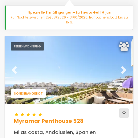
Am besten bewertete
(16)
Luxusimmobilien
(9)
Spezielle Ermäßigungen - La Siesta Golf Mijas
Für Nächte zwischen 25/08/2026 - 31/10/2026: frühbucherrabatt bis zu
Wochenende
(1)
15 %.
Des monats
(5)
Für die Familie
(0)
Für Paare
(11)
FERIENWOHNUNG
In Strandnähe
(6)
Strandbereich
(8)
Am Golfplätze in
(4)
Previous
Next
Am Skigebiet
(0)
Im Stadtgebiet
(9)
ländlicher Umgebung
SONDERANGEBOT
(2)
Halbpension
(0)
Spezielle Ermäßigungen
(16)
Myramar Penthouse 528
Mijas costa, Andalusien, Spanien