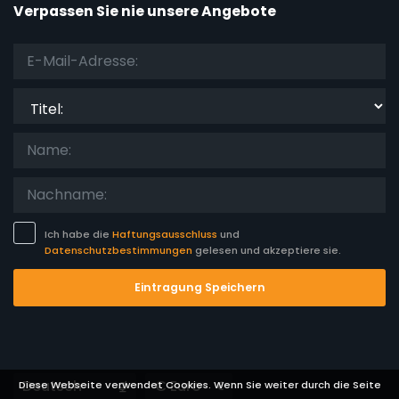
Verpassen Sie nie unsere Angebote
Titel:
Ich habe die
Haftungsausschluss
und
Datenschutzbestimmungen
gelesen und akzeptiere sie.
Eintragung Speichern
Languages
Currencies
Diese Webseite verwendet Cookies. Wenn Sie weiter durch die Seite