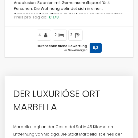
Andalusien, Spanien mit Gemeinschaftspool für 4
Personen. Die Wohnung befindet sich in einer
Wohngegend am Strand, in der Nähe von Supermärkten
Preis pro Tag ab:
€ 173
und einem Tennisplatz, 500 m vom Strand Playa Don
Bedingungen
Carlos und 200 m vom Mittelmeer entfernt.
4
2
2
Durchschnittliche Bewertung
8,3
31 Bewertungen
Einrichtungen
Entfernungen
DER LUXURIÖSE ORT
Anzahl der Sterne
MARBELLA
Marbella liegt an der Costa del Sol in 45 Kilometern
Zusätzliche Dienstleistungen
Entfernung von Malaga. Die Stadt Marbella ist eines der