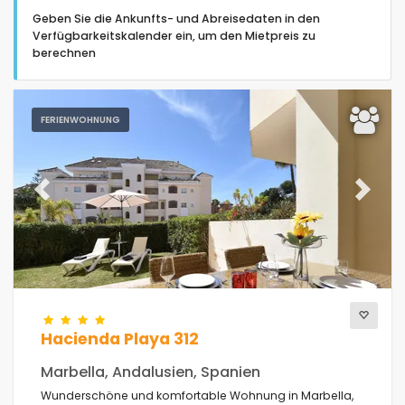
Geben Sie die Ankunfts- und Abreisedaten in den
Verfügbarkeitskalender ein, um den Mietpreis zu
berechnen
Art der Unterkunft
FERIENWOHNUNG
Personen
Previous
Next
Schlafzimmer
Badezimmer
Hacienda Playa 312
Marbella, Andalusien, Spanien
Wunderschöne und komfortable Wohnung in Marbella,
Beliebte Dienste