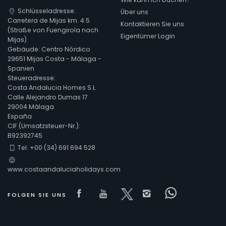
Schlüsseladresse:
Über uns
Carretera de Mijas km. 4.5
Kontaktieren Sie uns
(Straße von Fuengirola nach
Eigentümer Login
Mijas)
Gebäude: Centro Nórdico
29651 Mijas Costa - Málaga -
Spanien
Steueradresse:
Costa Andalucia Homes S.L.
Calle Alejandro Dumas 17
29004 Málaga
España
CIF (Umsatzsteuer-Nr.):
B92392745
Tel: +00 (34) 691 694 528
www.costaandaluciaholidays.com
Visit our Facebook page
Visit our youtube page
Visit our x page
Visit our isnta
Visit our 
FOLGEN SIE UNS