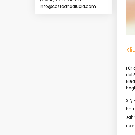
info@costaandalucia.com
Kli
Für 
del 
Nied
begl
Slg 
Imm
Jahr
rech