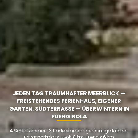
JEDEN TAG TRAUMHAFTER MEERBLICK —
FREISTEHENDES FERIENHAUS, EIGENER
GARTEN, SÜDTERRASSE — ÜBERWINTERN IN
FUENGIROLA
4 Schlafzimmer · 3 Badezimmer · geräumige Küche ·
Privatparkplatz · Golf 8 km · Tennis 6 km