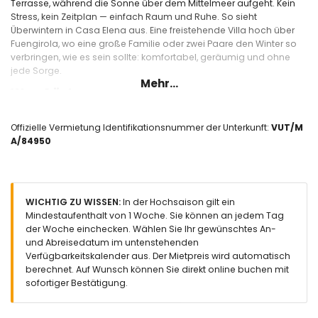
Terrasse, während die Sonne über dem Mittelmeer aufgeht. Kein
Stress, kein Zeitplan — einfach Raum und Ruhe. So sieht
Überwintern in Casa Elena aus. Eine freistehende Villa hoch über
Fuengirola, wo eine große Familie oder zwei Paare den Winter so
verbringen, wie es sein sollte: komfortabel, geräumig und ohne
jede Sorge.
Mehr...
Was Gäste sagen
„Aussicht: 9,5 · Küche: 9,5 · Ruhe & Privatsphäre: 9,1 · Garten & Pool:
Offizielle Vermietung Identifikationsnummer der Unterkunft:
VUT/M
9,0" Aus 24 Bewertungen. Durchschnittlich 8,8. Gäste schätzen
A/84950
besonders den beeindruckenden Ausblick, die vollausgestattete
Küche und die Ruhe — genau das, was man für einen längeren
Aufenthalt sucht.
WICHTIG ZU WISSEN:
In der Hochsaison gilt ein
Mindestaufenthalt von 1 Woche. Sie können an jedem Tag
Warum Casa Elena zum Überwintern?
der Woche einchecken. Wählen Sie Ihr gewünschtes An-
und Abreisedatum im untenstehenden
Verfügbarkeitskalender aus. Der Mietpreis wird automatisch
🌊
Traumhafter Meerblick — jeden Tag.
Vom Wohnzimmer, den
berechnet. Auf Wunsch können Sie direkt online buchen mit
Terrassen und dem Garten blicken Sie über das Mittelmeer, die
sofortiger Bestätigung.
Küstenlinie von Fuengirola und den Hafen. Im Winter, ohne den
Trubel der Hochsaison, ist dieser Ausblick am schönsten. Von
Gästen mit 9,5 bewertet.