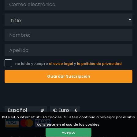
Los mejor puntuados
(0)
Propiedades de lujo
(0)
Title:
Fin de semana
(0)
Del mes
(0)
Para la familia
(0)
Para las parejas
(0)
Cerca de la playa
(0)
Area de playa
(0)
He leído y Acepto
el aviso legal
y
la politica de privacidad
.
Cerca de campos de golf
(0)
Guardar Suscripción
Cerca de pistas de esquí
(0)
En el área de la ciudad
(0)
En área rural
(0)
Madia pizarra
(0)
Descuentos especiales
Languages
Currencies
(0)
Este sitio internet utiliza cookies. Si usted continua a navegar por el sitio
consiente en el uso de las cookies.
Acepto