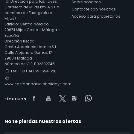
Dirección para las llaves:
Sobre nosotros
Carretera de Mijas km. 4.5 (la
Contacte con nosotros
carretera de Fuengirola a
Acceso para propietarios
Mijas)
Número de estrellas
Edificio: Centro Nórdico
29651 Mijas Costa - Málaga -
España
Dirección fiscal:
Servicios adicionales
Costa Andalucia Homes S.L.
Calle Alejandro Dumas 17
29004 Málaga
Número de CIF: B92392745
Vistas
Tel: +00 (34) 691 694 528
www.costaandaluciaholidays.com
Categorías adicionales
Visit our Facebook page
Visit our youtube page
Visit our x page
Visit our isntagram
Visit our Face
SÍGUENOS
Su última visita
(0)
Sus favoritos
No te pierdas nuestras ofertas
(0)
Novedades
(0)