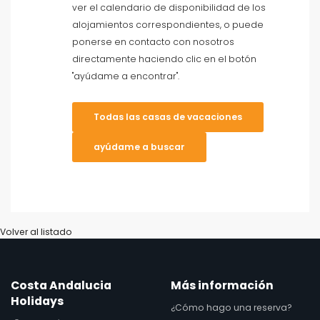
ver el calendario de disponibilidad de los
alojamientos correspondientes, o puede
Adecuado para bodas
ponerse en contacto con nosotros
directamente haciendo clic en el botón
Limpiar filtros
"ayúdame a encontrar".
Todas las casas de vacaciones
Servicios populares
ayúdame a buscar
Condiciones
Volver al listado
Instalaciones
Costa Andalucia
Más información
Holidays
¿Cómo hago una reserva?
Distancias