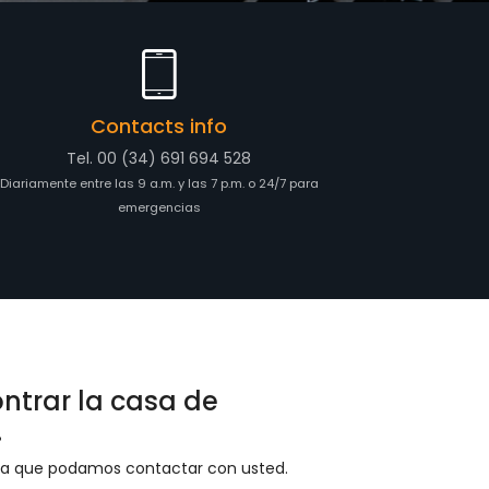
Contacts info
Tel. 00 (34) 691 694 528
Diariamente entre las 9 a.m. y las 7 p.m. o 24/7 para
emergencias
trar la casa de
.
para que podamos contactar con usted.