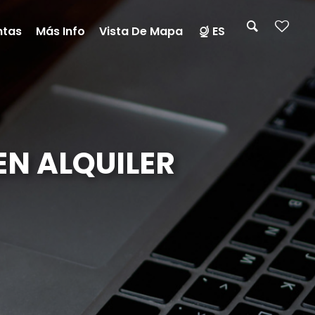
ntas
Más Info
Vista De Mapa
ES
EN ALQUILER