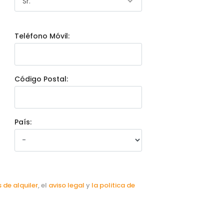
Sr.
Teléfono Móvil:
Código Postal:
País:
 de alquiler
, el
aviso legal
y
la politica de