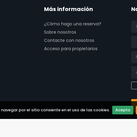
Más información
N
¿Cómo hago una reserva?
Sobre nosotros
Tit
Contacte con nosotros
Acceso para propietarios
a navegar por el sitio consiente en el uso de las cookies.
Acepto
 page
tube page
x page
t our isntagram page
isit our Facebowhatsappok page