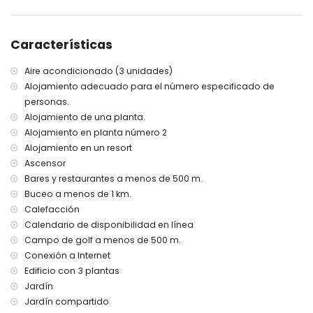
sillas
televisor de pantalla plana con canales españoles y otros
canales internacionales
Características
WiFi gratuito de fibra óptica
Cocina
Aire acondicionado (3 unidades)
Lujosa cocina americana con vitrocerámica, campana
Alojamiento adecuado para el número especificado de
extractora, horno, microondas, nevera con congelador,
personas.
lavavajillas, cafetera, hervidor, tostadora de pan y encimera de
Alojamiento de una planta.
silestone.
Alojamiento en planta número 2
Alojamiento en un resort
Ascensor
Lavadero
Espacio de almacenamiento con lavadora.
Bares y restaurantes a menos de 500 m.
Buceo a menos de 1 km.
Calefacción
Dormitorios
Calendario de disponibilidad en línea
Dos dormitorios, ambos con amplios armarios y aire
Campo de golf a menos de 500 m.
acondicionado/calefacción. El dormitorio principal tiene una
Conexión a Internet
cama de matrimonio de 160 X 200 y una puerta corredera a la
terraza. El segundo dormitorio tiene 2 camas individuales de 90 X
Edificio con 3 plantas
200. Una cuna y una trona están disponibles bajo petición.
Jardín
Jardín compartido