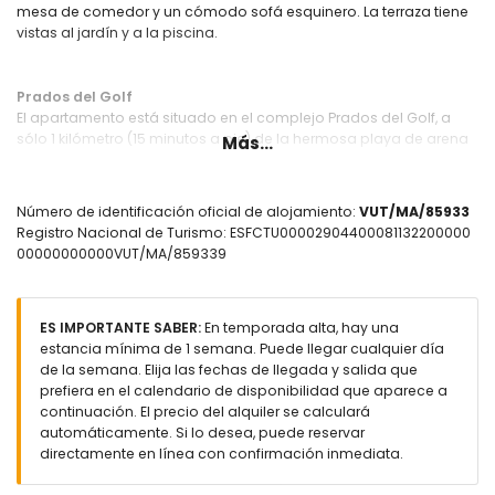
mesa de comedor y un cómodo sofá esquinero. La terraza tiene
vistas al jardín y a la piscina.
Prados del Golf
El apartamento está situado en el complejo Prados del Golf, a
sólo 1 kilómetro (15 minutos a pie) de la hermosa playa de arena
Más...
de La Cala de Mijas. La Cala es un acogedor antiguo pueblo de
pescadores con muchos restaurantes, bares, tiendas, varios
supermercados y un mercado semanal. El campo de golf La
Número de identificación oficial de alojamiento:
VUT/MA/85933
Noria está a 450 metros del apartamento. Prados del Golf tiene
Registro Nacional de Turismo: ESFCTU00002904400081132200000
un hermoso jardín comunitario con césped y árboles y una
00000000000VUT/MA/859339
piscina comunitaria. La tranquilidad y el confort y la proximidad a
la playa, supermercados, restaurantes y tiendas hacen de este
un excelente apartamento para sus vacaciones en España con
la familia o amigos.
ES IMPORTANTE SABER:
En temporada alta, hay una
estancia mínima de 1 semana. Puede llegar cualquier día
de la semana. Elija las fechas de llegada y salida que
prefiera en el calendario de disponibilidad que aparece a
Disponible en el interior
continuación. El precio del alquiler se calculará
Salón amplio con cocina abierta y puertas correderas a la
automáticamente. Si lo desea, puede reservar
terraza orientada al sur.
directamente en línea con confirmación inmediata.
aire acondicionado frío/calor en todas las habitaciones
un cómodo sofá de salón y una mesa de comedor con 4