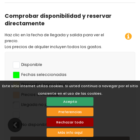
Aparcamiento
Comprobar disponibilidad y reservar
Tiene su propia plaza de aparcamiento privada en el
directamente
aparcamiento subterráneo con ascensor hasta el apartamento.
Haz clic en la fecha de llegada y salida para ver el
precio.
Coche
Los precios de alquiler incluyen todos los gastos.
Para este alojamiento de vacaciones, recomendamos un coche.
Disponible
Seguridad
El complejo está completamente vallado. Se entra a través de
Fechas seleccionadas
una puerta automática con mando a distancia.
Disponible bajo petición
Este sitio internet utiliza cookies. Si usted continua a navegar por el sitio
consiente en el uso de las cookies.
Precios a consultar
Negocios/servicios incluidos en el alquiler del apartamento
Acepto
Llegada no permitida
limpieza final
ropa de cama y toallas
Preferencias
Internet WiFi a través de fibra óptica
Rechazar todo
aspiradora, plancha y tabla de planchar
No disponible
aire acondicionado para refrigeración y calefacción
Más info aquí
Negocios/servicios con coste adicional