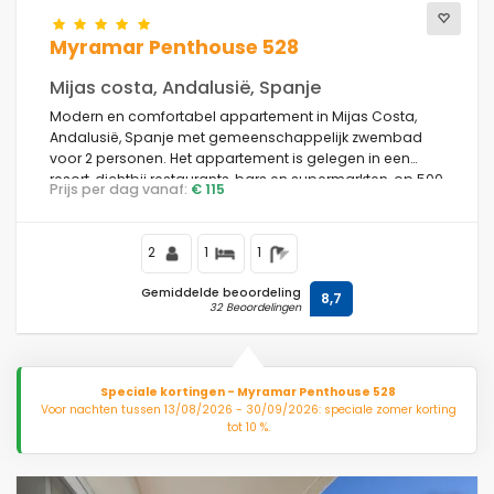
Myramar Penthouse 528
Mijas costa, Andalusië, Spanje
Modern en comfortabel appartement in Mijas Costa,
Andalusië, Spanje met gemeenschappelijk zwembad
voor 2 personen. Het appartement is gelegen in een
resort, dichtbij restaurants, bars en supermarkten, op 500
Prijs per dag vanaf:
€ 115
m van El Faro Beach, 5 km van Fuengirola en 0,5 km van
de Middellandse Zee.
2
1
1
Gemiddelde beoordeling
8,7
32 Beoordelingen
Speciale kortingen - Myramar Penthouse 528
Voor nachten tussen 13/08/2026 - 30/09/2026: speciale zomer korting
tot 10 %.