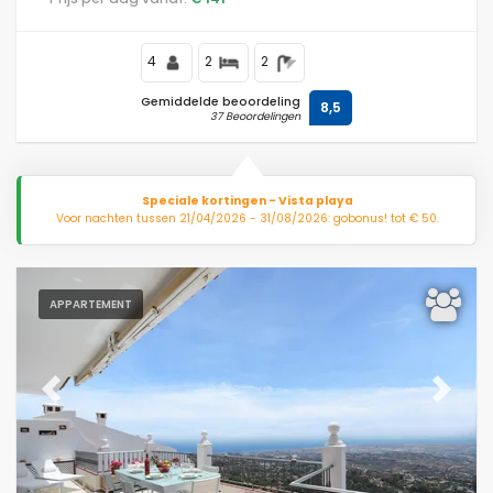
van Carihuela-strand en 0,2 km van de Middellandse
Zee.
4
2
2
Gemiddelde beoordeling
8,5
37 Beoordelingen
Speciale kortingen - Vista playa
Voor nachten tussen 21/04/2026 - 31/08/2026: gobonus! tot € 50.
APPARTEMENT
Previous
Next