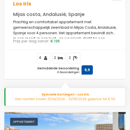
Los Iris
Mijas costa, Andalusië, Spanje
Prachtig en comfortabel appartement met
gemeenschappelijk zwembad in Mijas Costa, Andalusië,
Spanje voor 4 personen. Het appartement bevindt zich
in een resort, in een kust- en woonwijk, dicht bij een
Prijs per dag vanaf:
€ 125
golfbaan, restaurants en bars en een tennisbaan, 3 km
van het strand van Fuengirola en 4 km van Fuengirola.
4
2
2
Gemiddelde beoordeling
8,9
6 Beoordelingen
Speciale kortingen - Los Iris
Voor nachten tussen 21/04/2026 - 31/08/2026: gobonus! tot € 50.
APPARTEMENT