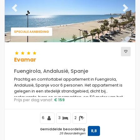
Previous
Next
SPECIALE AANBIEDING
Evamar
Fuengirola, Andalusië, Spanje
Prachtig en comfortabel appartement in Fuengirola,
Andalusië, Spanje voor 6 personen. Het appartement is
gelegen in een stedelijk strandgebied, dicht bij
restaurants, bars en supermarkten, op 50 meter van het
Prijs per dag vanaf:
€ 159
strand Playa de los Boliches en 50 meter van de
Middellandse Zee.
6
3
2
Gemiddelde beoordeling
8,8
26 Beoordelingen