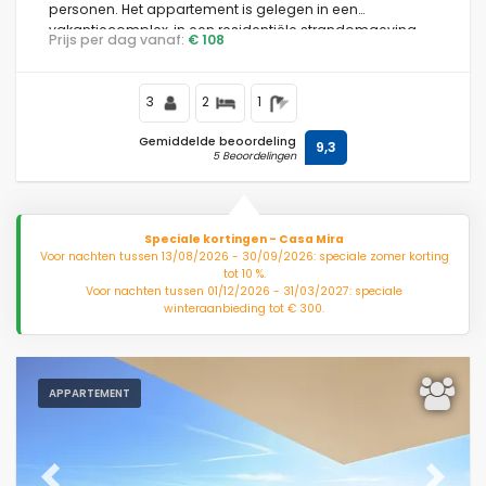
personen. Het appartement is gelegen in een
vakantiecomplex, in een residentiële strandomgeving,
Prijs per dag vanaf:
€ 108
dicht bij restaurants en bars, winkels en supermarkten,
Best beoordeelde
500 meter van het strand Riviera del Sol en 0,5 km van de
Middellandse Zee.
3
2
1
Wis filters
Gemiddelde beoordeling
9,3
5 Beoordelingen
Populaire diensten
Speciale kortingen - Casa Mira
Voor nachten tussen 13/08/2026 - 30/09/2026: speciale zomer korting
tot 10 %.
Voorwaarden
Voor nachten tussen 01/12/2026 - 31/03/2027: speciale
winteraanbieding tot € 300.
Faciliteiten
APPARTEMENT
Afstanden