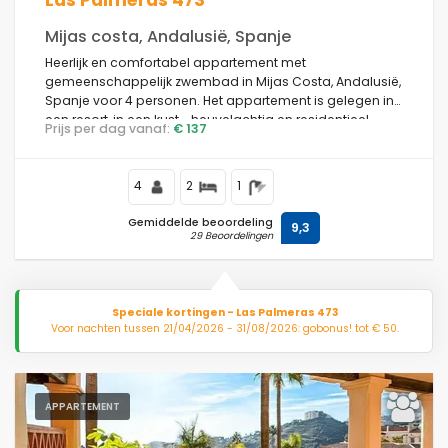
Las Palmeras 473
Mijas costa, Andalusië, Spanje
Heerlijk en comfortabel appartement met
gemeenschappelijk zwembad in Mijas Costa, Andalusië,
Spanje voor 4 personen. Het appartement is gelegen in
een resort, in een kust-, heuvelachtig en residentieel
Prijs per dag vanaf:
€ 137
gebied, dichtbij een golfbaan, 3 km van het strand Playa
de Calahonda en 3 km van La Cala de Mijas.
4
2
1
Gemiddelde beoordeling
9,3
29 Beoordelingen
Speciale kortingen - Las Palmeras 473
Voor nachten tussen 21/04/2026 - 31/08/2026: gobonus! tot € 50.
APPARTEMENT