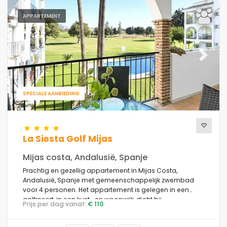
Best beoordeelde
(30)
APPARTEMENT
Luxe woningen
(14)
Weekeind
(1)
Van de maand
(16)
Voor het gezin
Previous
Next
(1)
Voor koppels
(22)
Dichtbij het strand
(9)
SPECIALE AANBIEDING
Strandgebied
(15)
In de buurt van golfbanen
(7)
In de buurt van ski pistes
(0)
La Siesta Golf Mijas
In stads omgeving
(18)
landelijk gebied
(3)
Mijas costa, Andalusië, Spanje
Halfpension
(0)
Prachtig en gezellig appartement in Mijas Costa,
Andalusië, Spanje met gemeenschappelijk zwembad
Speciale kortingen
(16)
voor 4 personen. Het appartement is gelegen in een
golfresort, in een kust- en woonwijk, dicht bij
Prijs per dag vanaf:
€ 110
supermarkten en 5 km van Fuengirola.