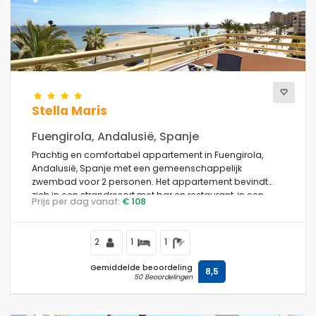
Previous
Next
Aantal sterren
Aanvullende diensten
Stella Maris
Fuengirola, Andalusië, Spanje
Prachtig en comfortabel appartement in Fuengirola,
Uitzicht
Andalusië, Spanje met een gemeenschappelijk
zwembad voor 2 personen. Het appartement bevindt
zich in een strandresort met bar en restaurant, in een
Prijs per dag vanaf:
€ 108
stedelijk strandgebied, dicht bij winkels en supermarkten
en op 50 m van het strand.
Extra categorieën
2
1
1
Laatst bezocht
(0)
Gemiddelde beoordeling
8,5
50 Beoordelingen
Uw favorieten
(0)
Nieuw in de verhuur
(6)