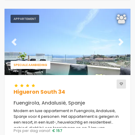
APPARTEMENT
Previous
Next
SPECIALE AANBIEDING
Higueron South 34
Fuengirola, Andalusië, Spanje
Modern en luxe appartement in Fuengirola, Andalusië,
Spanje voor 4 personen. Het appartement is gelegen in
een resort, in een kust-, heuvelachtig en residentieel
gebied, dicht bij een tennisbaan en op 2 km van
Prijs per dag vanaf:
€ 157
Carvajal Strand.