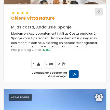
Célere Vitta Nature
Mijas costa, Andalusië, Spanje
Modern en luxe appartement in Mijas Costa, Andalusië,
Spanje voor 4 personen. Het appartement is gelegen in
een resort, in een heuvelachtig en bebost strandgebied,
1 km van het strand El Faro Playa, 5 km van Fuengirola en
Prijs per dag vanaf:
€ 157
1 km van de Middellandse Zee.
4
2
2
Gemiddelde beoordeling
9,5
3 Beoordelingen
APPARTEMENT