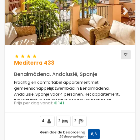
Previous
Next
Mediterra 433
Benalmádena, Andalusië, Spanje
Prachtig en comfortabel appartement met
gemeenschappelijk zwembad in Benalmádena,
Andalusië, Spanje voor 4 personen. Het appartement
bevindt zich in een resort, in een heuvelachtige en
Prijs per dag vanaf:
€ 141
residentiële omgeving, dicht bij een golfbaan en
restaurants en cafés, en 2 km van het strand van
Torrequebrada.
4
2
2
Gemiddelde beoordeling
8,6
26 Beoordelingen