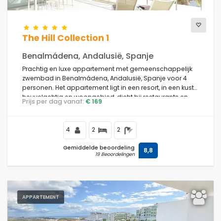
The Hill Collection 1
Benalmádena, Andalusië, Spanje
Prachtig en luxe appartement met gemeenschappelijk
zwembad in Benalmádena, Andalusië, Spanje voor 4
personen. Het appartement ligt in een resort, in een kust-,
heuvelachtig en woongebied, dicht bij restaurants en
Prijs per dag vanaf:
€ 169
bars en op 2 km van Carvajal Beach.
4
2
2
Gemiddelde beoordeling
8,8
19 Beoordelingen
APPARTEMENT