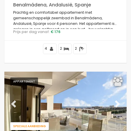
Benalmádena, Andalusië, Spanje
Prachtig en comfortabel appartement met
gemeenschappelijk zwembad in Benalmádena,
Andalusië, Spanje voor 4 personen. Het appartement is
gelegen in een golfresort en in een kust-, heuvelachtig
Prijs per dag vanaf:
€ 176
en residentieel gebied.
4
2
2
APPARTEMENT
Previous
Next
SPECIALE AANBIEDING