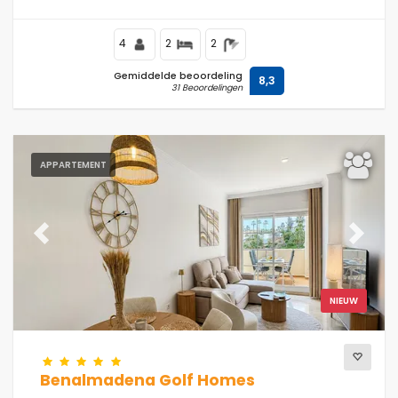
tennisbaan, op 500 m van het Playa Don Carlos strand
en op 200 m van de Middellandse Zee.
4
2
2
Gemiddelde beoordeling
8,3
31 Beoordelingen
APPARTEMENT
Previous
Next
NIEUW
Benalmadena Golf Homes