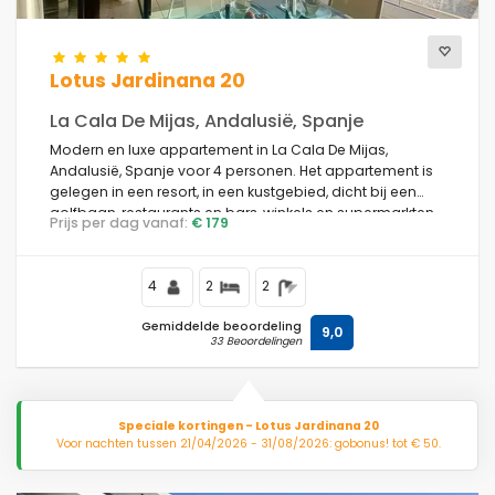
Lotus Jardinana 20
La Cala De Mijas, Andalusië, Spanje
Modern en luxe appartement in La Cala De Mijas,
Andalusië, Spanje voor 4 personen. Het appartement is
gelegen in een resort, in een kustgebied, dicht bij een
golfbaan, restaurants en bars, winkels en supermarkten,
Prijs per dag vanaf:
€ 179
en op 1 km van het strand van La Cala de Mijas.
4
2
2
Gemiddelde beoordeling
9,0
33 Beoordelingen
Speciale kortingen - Lotus Jardinana 20
Voor nachten tussen 21/04/2026 - 31/08/2026: gobonus! tot € 50.