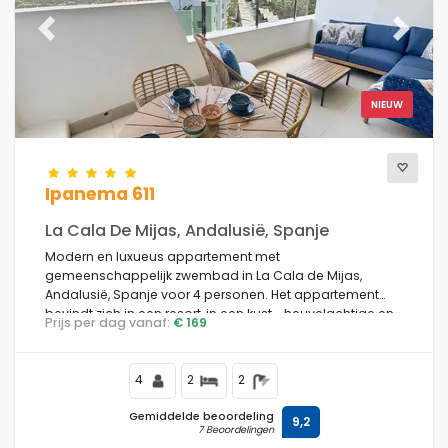
Previous
Next
NIEUW
Ipanema 611
La Cala De Mijas, Andalusië, Spanje
Modern en luxueus appartement met
gemeenschappelijk zwembad in La Cala de Mijas,
Andalusië, Spanje voor 4 personen. Het appartement
bevindt zich in een resort, in een kust-, heuvelachtige en
Prijs per dag vanaf:
€ 169
residentiële omgeving, dicht bij een golfbaan, op 4 km
van Playa la Cala strand en op 4 km van La Cala.
4
2
2
Gemiddelde beoordeling
9,2
7 Beoordelingen