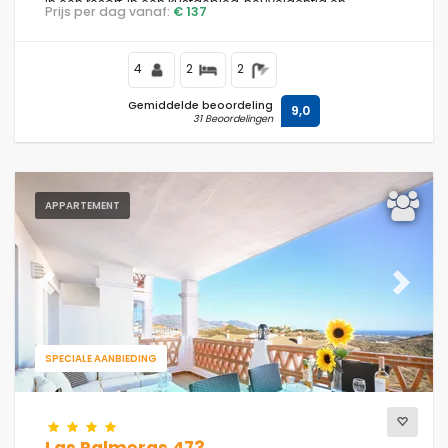
in een resort, in een kustgebied, heuvelachtig en
Prijs per dag vanaf:
€ 137
residentieel, 4 km van het strand Playa de Calahonda en
10 km van La Cala de Mijas.
4
2
2
Gemiddelde beoordeling
9,0
31 Beoordelingen
APPARTEMENT
Previous
Next
SPECIALE AANBIEDING