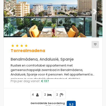
Previous
Next
Torrealmadena
Benalmádena, Andalusië, Spanje
Rustiek en comfortabel appartement met
gemeenschappelijk zwembad in Benalmádena,
Andalusië, Spanje voor 4 personen. Het appartement is
gelegen in een stedelijk strandgebied, dicht bij
Prijs per dag vanaf:
€ 137
restaurants, cafés en supermarkten, op 500 m van het
strand van Benalmádena, 5 km van Torremolinos en 0,5
km van de Middellandse Zee.
4
2
2
Gemiddelde beoordeling
9,2