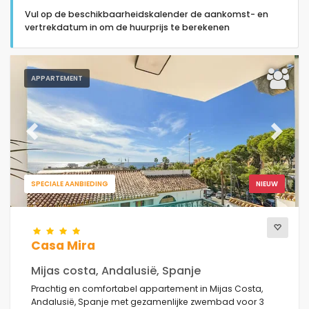
Vul op de beschikbaarheidskalender de aankomst- en
vertrekdatum in om de huurprijs te berekenen
APPARTEMENT
Type accommodatie
Personen
Previous
Next
Slaapkamers
SPECIALE AANBIEDING
NIEUW
Badkamers
Casa Mira
Mijas costa, Andalusië, Spanje
Prachtig en comfortabel appartement in Mijas Costa,
Andalusië, Spanje met gezamenlijke zwembad voor 3
Uw selectie
(31)