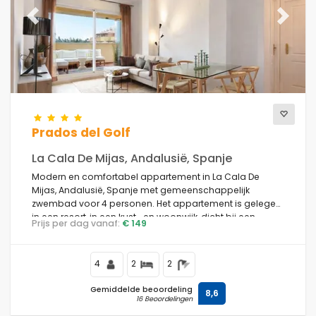
Previous
Next
Prados del Golf
La Cala De Mijas, Andalusië, Spanje
Modern en comfortabel appartement in La Cala De
Mijas, Andalusië, Spanje met gemeenschappelijk
zwembad voor 4 personen. Het appartement is gelegen
in een resort, in een kust- en woonwijk, dicht bij een
Prijs per dag vanaf:
€ 149
golfbaan, restaurants en bars, en supermarkten, 1 km van
het strand van La Cala de Mijas en 1 km van de
Middellandse Zee.
4
2
2
Gemiddelde beoordeling
8,6
16 Beoordelingen