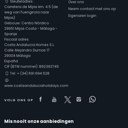
Sleuteladres:
Over ons
Carretera de Mijas km. 4.5 (de
Neem contact met ons op
weg van Fuengirola naar
Eigenaren login
Mijas)
Gebouw: Centro Nórdico
29651 Mijas Costa - Málaga -
Spanje
Fiscaal adres:
Costa Andalucia Homes S.L.
Calle Alejandro Dumas 17
29004 Málaga
España
CIF (BTW nummer): B92392745
Tel: + (34) 691 694 528
www.costaandaluciaholidays.com
Visit our Facebook page
Visit our youtube page
Visit our x page
Visit our isntag
Visit our F
VOLG ONS OP
Mis nooit onze aanbiedingen