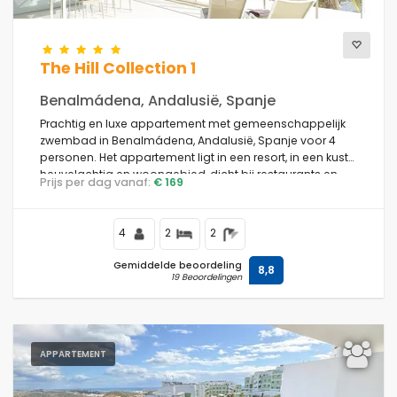
The Hill Collection 1
Benalmádena, Andalusië, Spanje
Prachtig en luxe appartement met gemeenschappelijk
zwembad in Benalmádena, Andalusië, Spanje voor 4
personen. Het appartement ligt in een resort, in een kust-,
heuvelachtig en woongebied, dicht bij restaurants en
Prijs per dag vanaf:
€ 169
bars en op 2 km van Carvajal Beach.
4
2
2
Gemiddelde beoordeling
8,8
19 Beoordelingen
APPARTEMENT