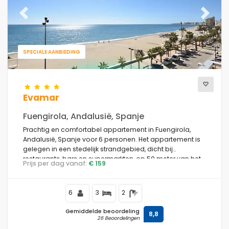
Previous
Next
SPECIALE AANBIEDING
Evamar
Fuengirola, Andalusië, Spanje
Prachtig en comfortabel appartement in Fuengirola,
Andalusië, Spanje voor 6 personen. Het appartement is
gelegen in een stedelijk strandgebied, dicht bij
restaurants, bars en supermarkten, op 50 meter van het
Prijs per dag vanaf:
€ 159
strand Playa de los Boliches en 50 meter van de
Middellandse Zee.
6
3
2
Gemiddelde beoordeling
8,8
26 Beoordelingen