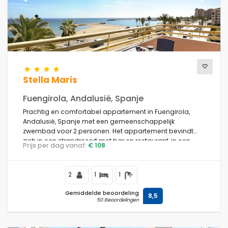
Previous
Next
Uitzicht
Extra categorieën
Stella Maris
Fuengirola, Andalusië, Spanje
Prachtig en comfortabel appartement in Fuengirola,
Andalusië, Spanje met een gemeenschappelijk
zwembad voor 2 personen. Het appartement bevindt
zich in een strandresort met bar en restaurant, in een
Prijs per dag vanaf:
€ 108
stedelijk strandgebied, dicht bij winkels en supermarkten
en op 50 m van het strand.
2
1
1
Gemiddelde beoordeling
8,5
50 Beoordelingen