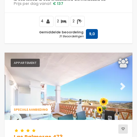
in een resort, in een kustgebied, heuvelachtig en
Prijs per dag vanaf:
€ 137
residentieel, 4 km van het strand Playa de Calahonda en
10 km van La Cala de Mijas.
4
2
2
Gemiddelde beoordeling
9,0
31 Beoordelingen
APPARTEMENT
Previous
Next
SPECIALE AANBIEDING