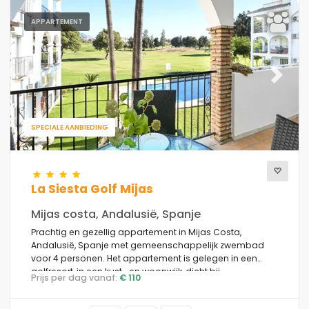
APPARTEMENT
Previous
Next
SPECIALE AANBIEDING
La Siesta Golf Mijas
Mijas costa, Andalusië, Spanje
Prachtig en gezellig appartement in Mijas Costa,
Andalusië, Spanje met gemeenschappelijk zwembad
voor 4 personen. Het appartement is gelegen in een
golfresort, in een kust- en woonwijk, dicht bij
Prijs per dag vanaf:
€ 110
supermarkten en 5 km van Fuengirola.