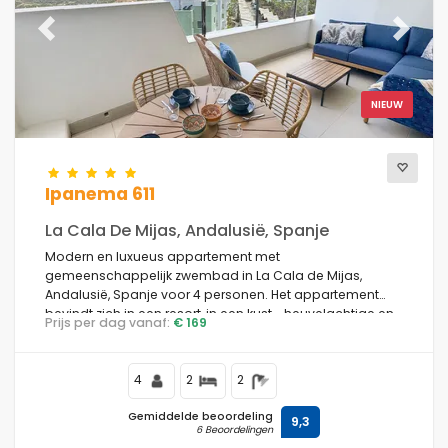
Previous
Next
NIEUW
Ipanema 611
La Cala De Mijas, Andalusië, Spanje
Modern en luxueus appartement met
gemeenschappelijk zwembad in La Cala de Mijas,
Andalusië, Spanje voor 4 personen. Het appartement
bevindt zich in een resort, in een kust-, heuvelachtige en
Prijs per dag vanaf:
€ 169
residentiële omgeving, dicht bij een golfbaan, op 4 km
van Playa la Cala strand en op 4 km van La Cala.
4
2
2
Gemiddelde beoordeling
9,3
6 Beoordelingen