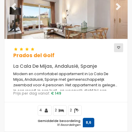
Previous
Next
Prados del Golf
La Cala De Mijas, Andalusië, Spanje
Modern en comfortabel appartement in La Cala De
Mijas, Andalusië, Spanje met gemeenschappelijk
zwembad voor 4 personen. Het appartement is gelegen
in een resort, in een kust- en woonwijk, dicht bij een
Prijs per dag vanaf:
€ 149
golfbaan, restaurants en bars, en supermarkten, 1 km van
het strand van La Cala de Mijas en 1 km van de
Middellandse Zee.
4
2
2
Gemiddelde beoordeling
8,6
16 Beoordelingen