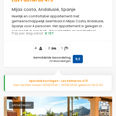
Las Palmeras 473
Mijas costa, Andalusië, Spanje
Heerlijk en comfortabel appartement met
gemeenschappelijk zwembad in Mijas Costa, Andalusië,
Spanje voor 4 personen. Het appartement is gelegen in
een resort, in een kust-, heuvelachtig en residentieel
Prijs per dag vanaf:
€ 137
gebied, dichtbij een golfbaan, 3 km van het strand Playa
de Calahonda en 3 km van La Cala de Mijas.
4
2
1
Gemiddelde beoordeling
9,3
29 Beoordelingen
Speciale kortingen - Las Palmeras 473
Voor nachten tussen 21/04/2026 - 31/08/2026: gobonus! tot € 50.
APPARTEMENT