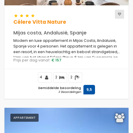
Célere Vitta Nature
Mijas costa, Andalusië, Spanje
Modern en luxe appartement in Mijas Costa, Andalusië,
Spanje voor 4 personen. Het appartement is gelegen in
een resort, in een heuvelachtig en bebost strandgebied,
1 km van het strand El Faro Playa, 5 km van Fuengirola en
Prijs per dag vanaf:
€ 157
1 km van de Middellandse Zee.
4
2
2
Gemiddelde beoordeling
9,5
3 Beoordelingen
APPARTEMENT