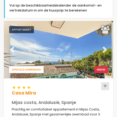
Vul op de beschikbaarheidskalender de aankomst- en
vertrekdatum in om de huurprijs te berekenen
APPARTEMENT
Type accommodatie
Personen
Previous
Next
Slaapkamers
SPECIALE AANBIEDING
NIEUW
Badkamers
Casa Mira
Mijas costa, Andalusië, Spanje
Prachtig en comfortabel appartement in Mijas Costa,
Andalusië, Spanje met gezamenlijke zwembad voor 3
Populaire diensten