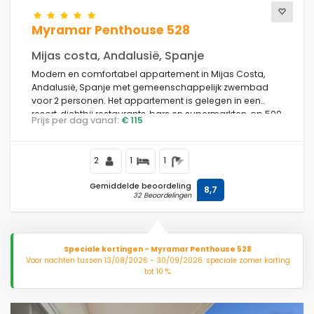
Myramar Penthouse 528
Mijas costa, Andalusië, Spanje
Modern en comfortabel appartement in Mijas Costa,
Andalusië, Spanje met gemeenschappelijk zwembad
voor 2 personen. Het appartement is gelegen in een
resort, dichtbij restaurants, bars en supermarkten, op 500
Prijs per dag vanaf:
€ 115
m van El Faro Beach, 5 km van Fuengirola en 0,5 km van
de Middellandse Zee.
2
1
1
Gemiddelde beoordeling
8,7
32 Beoordelingen
Speciale kortingen - Myramar Penthouse 528
Voor nachten tussen 13/08/2026 - 30/09/2026: speciale zomer korting
tot 10 %.