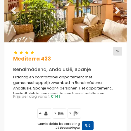
Previous
Next
Mediterra 433
Benalmádena, Andalusië, Spanje
Prachtig en comfortabel appartement met
gemeenschappelijk zwembad in Benalmádena,
Andalusië, Spanje voor 4 personen. Het appartement
bevindt zich in een resort, in een heuvelachtige en
Prijs per dag vanaf:
€ 141
residentiële omgeving, dicht bij een golfbaan en
restaurants en cafés, en 2 km van het strand van
Torrequebrada.
4
2
2
Gemiddelde beoordeling
8,6
26 Beoordelingen