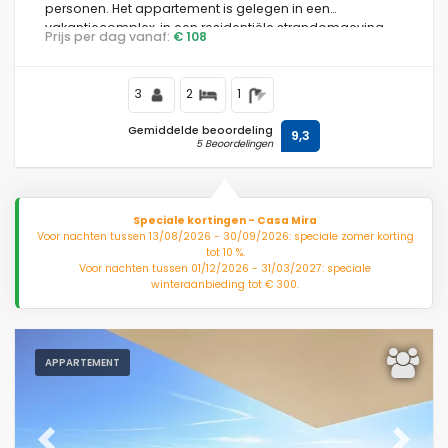
personen. Het appartement is gelegen in een
vakantiecomplex, in een residentiële strandomgeving,
Prijs per dag vanaf:
€ 108
dicht bij restaurants en bars, winkels en supermarkten,
500 meter van het strand Riviera del Sol en 0,5 km van de
Voorwaarden
Middellandse Zee.
3
2
1
Gemiddelde beoordeling
9,3
5 Beoordelingen
Faciliteiten
Speciale kortingen - Casa Mira
Voor nachten tussen 13/08/2026 - 30/09/2026: speciale zomer korting
Afstanden
tot 10 %.
Voor nachten tussen 01/12/2026 - 31/03/2027: speciale
winteraanbieding tot € 300.
Aantal sterren
APPARTEMENT
Aanvullende diensten