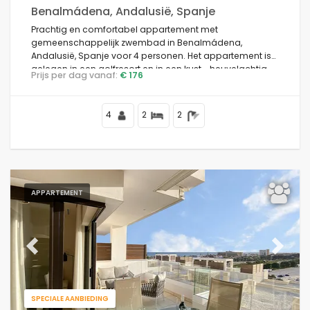
Benalmádena, Andalusië, Spanje
Prachtig en comfortabel appartement met
gemeenschappelijk zwembad in Benalmádena,
Andalusië, Spanje voor 4 personen. Het appartement is
gelegen in een golfresort en in een kust-, heuvelachtig
Prijs per dag vanaf:
€ 176
en residentieel gebied.
4
2
2
APPARTEMENT
Previous
Next
SPECIALE AANBIEDING