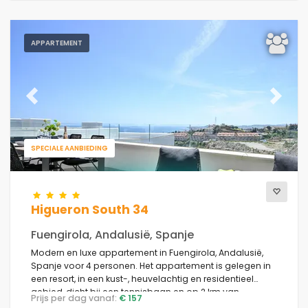
APPARTEMENT
Previous
Next
SPECIALE AANBIEDING
Higueron South 34
Fuengirola, Andalusië, Spanje
Modern en luxe appartement in Fuengirola, Andalusië,
Spanje voor 4 personen. Het appartement is gelegen in
een resort, in een kust-, heuvelachtig en residentieel
gebied, dicht bij een tennisbaan en op 2 km van
Prijs per dag vanaf:
€ 157
Carvajal Strand.