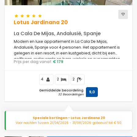
Lotus Jardinana 20
La Cala De Mijas, Andalusië, Spanje
Modern en luxe appartement in La Cala De Mijas,
Andalusië, Spanje voor 4 personen. Het appartement is
gelegen in een resort, in een kustgebied, dicht bij een
golfbaan, restaurants en bars, winkels en supermarkten,
Prijs per dag vanaf:
€ 179
en op 1 km van het strand van La Cala de Mijas.
4
2
2
Gemiddelde beoordeling
9,0
32 Beoordelingen
Speciale kortingen - Lotus Jardinana 20
Voor nachten tussen 21/04/2026 - 31/08/2026: gobonus! tot € 50.