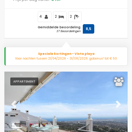
van Carihuela-strand en 0,2 km van de Middellandse
Zee.
4
2
2
Gemiddelde beoordeling
8,5
37 Beoordelingen
Speciale kortingen - Vista playa
Voor nachten tussen 21/04/2026 - 31/08/2026: gobonus! tot € 50.
APPARTEMENT
Previous
Next