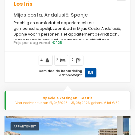
Los Iris
Mijas costa, Andalusië, Spanje
Prachtig en comfortabel appartement met
gemeenschappelijk zwembad in Mijas Costa, Andalusië,
Spanje voor 4 personen. Het appartement bevindt zich
in een resort, in een kust- en woonwijk, dicht bij een
Prijs per dag vanaf:
€ 125
golfbaan, restaurants en bars en een tennisbaan, 3 km
van het strand van Fuengirola en 4 km van Fuengirola.
4
2
2
Gemiddelde beoordeling
8,9
6 Beoordelingen
Speciale kortingen - Los Iris
Voor nachten tussen 21/04/2026 - 31/08/2026: gobonus! tot € 50.
APPARTEMENT