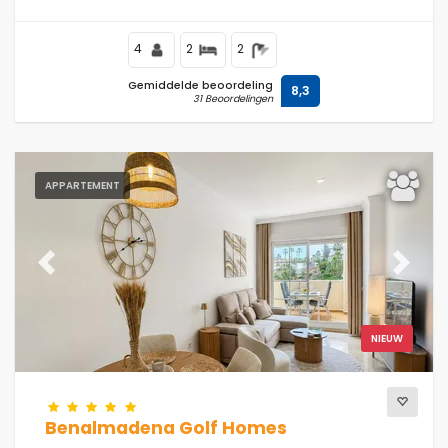
tennisbaan, op 500 m van het Playa Don Carlos strand
en op 200 m van de Middellandse Zee.
4
2
2
Gemiddelde beoordeling
8,3
31 Beoordelingen
APPARTEMENT
Previous
Next
NIEUW
Benalmadena Golf Homes