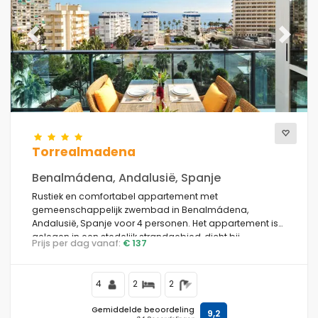
Previous
Next
Torrealmadena
Benalmádena, Andalusië, Spanje
Rustiek en comfortabel appartement met
gemeenschappelijk zwembad in Benalmádena,
Andalusië, Spanje voor 4 personen. Het appartement is
gelegen in een stedelijk strandgebied, dicht bij
Prijs per dag vanaf:
€ 137
restaurants, cafés en supermarkten, op 500 m van het
strand van Benalmádena, 5 km van Torremolinos en 0,5
km van de Middellandse Zee.
4
2
2
Gemiddelde beoordeling
9,2