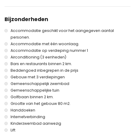
het terras.
Centrale airconditioning koud/warm in alle kamers
Comfortabele sofa met fauteuil en een eethoek met 4
Bijzonderheden
stoelen.
Smart TV met Nederlandse, Vlaamse en vele internationale
Accommodatie geschikt voor het aangegeven aantal
zenders, YouTube en Netflix.
personen.
Er is ook een stereoset met cd speler die aangesloten is op
Accommodatie met één woonlaag.
de tv.
Gratis WIFI internetaansluiting aanwezig (glasvezel).
Accommodatie op verdieping nummer 1
Airconditioning (3 eenheden)
Bars en restaurants binnen 2 km.
Keuken
Beddengoed inbegrepen in de prijs
Moderne keuken met keramische kookplaat, afzuigkap, oven,
Gebouw met 3 verdiepingen
magnetron, koelkast, vaatwasser, wasmachine, koffie machine,
Gemeenschappelijk zwembad
water koker, broodtoaster, tosti apparaat, staafmixer, elektrische
Gemeenschappelijke tuin
eierkoker van het merk Steba, blender, slowcooker, granieten
werkblad en een doorgeefluik naar de eethoek.
Golfbaan binnen 2 km.
Grootte van het gebouw 80 m2.
Handdoeken
Slaapkamers
Internetverbinding
Twee slaapkamers met inbouwkasten en airco/verwarming. De
Kinderzwembad aanwezig
hoofdslaapkamer heeft een badkamer en-suite en een schuifpui
Lift
naar het terras. Bedden: De hoofdslaapkamer heeft 2