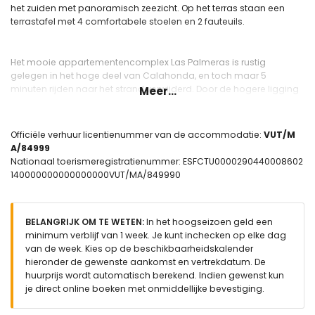
het zuiden met panoramisch zeezicht. Op het terras staan een
terrastafel met 4 comfortabele stoelen en 2 fauteuils.
Het mooie appartementencomplex Las Palmeras is rustig
gelegen in het hoge deel van Calahonda, en toch maar 5
minuten rijden naar het strand verwijderd. Door de hogere ligging
Meer...
kun je genieten van het prachtige uitzicht op zee, de kust en de
bergen van Mijas, ver van het lawaai van de bars en disco's. Het
appartement is gunstig gelegen voor golfen, tennis en strand.
Officiële verhuur licentienummer van de accommodatie:
VUT/M
Vanaf het appartement is het 1 km tot 3 km rijden naar diverse
A/84999
supermarkten, winkels, restaurants en bars. Strand van Calahonda
Nationaal toerismeregistratienummer: ESFCTU0000290440008602
op 3,5 km.
140000000000000000VUT/MA/849990
Er is een privé parkeerplaats aanwezig in de ondergrondse
parkeergarage.
BELANGRIJK OM TE WETEN:
In het hoogseizoen geld een
minimum verblijf van 1 week. Je kunt inchecken op elke dag
La Siesta Golf en tennisclub Club Del Sol liggen beide binnen 2 km
van de week. Kies op de beschikbaarheidskalender
afstand.
hieronder de gewenste aankomst en vertrekdatum. De
huurprijs wordt automatisch berekend. Indien gewenst kun
je direct online boeken met onmiddellijke bevestiging.
Binnen aanwezig
Ruime woonkamer met zithoek, eethoek en schuifpui naar